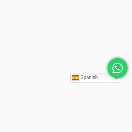
Spanish
SpaceCloud LATAM diseña, despliega y administra soluciones
cloud empresariales desde 2020. Acompañamos a cada cliente
con arquitectos cloud especializados, soporte 24/7,