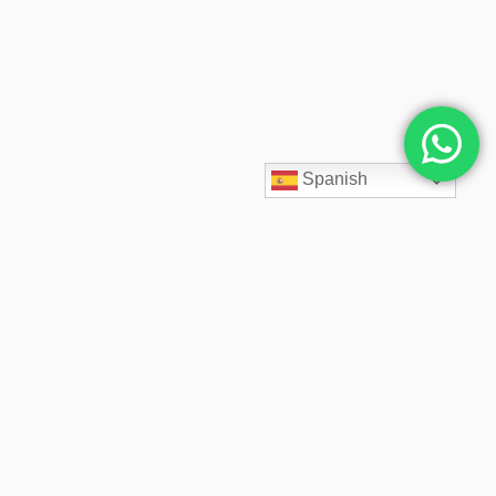
Spanish
SpaceCloud LATAM diseña, despliega y administra soluciones
cloud empresariales desde 2020. Acompañamos a cada cliente
con arquitectos cloud especializados, soporte 24/7,
infraestructura segura, backups inmutables y precios fijos
transparentes.
© 2026 SpaceCloud LATAM. Desde 2020 diseñamos y administramos soluciones cloud