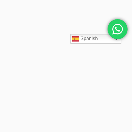
Spanish
SpaceCloud LATAM diseña, despliega y administra soluciones
cloud empresariales desde 2020. Acompañamos a cada cliente
con arquitectos cloud especializados, soporte 24/7,
infraestructura segura, backups inmutables y precios fijos
transparentes.
© 2026 SpaceCloud LATAM. Desde 2020 diseñamos y administramos soluciones cloud
empresariales. Todos los derechos reservados.