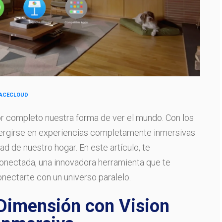
PACECLOUD
por completo nuestra forma de ver el mundo. Con los
ergirse en experiencias completamente inmersivas
 de nuestro hogar. En este artículo, te
Conectada, una innovadora herramienta que te
nectarte con un universo paralelo.
Dimensión con Vision