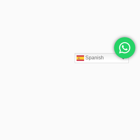
Spanish
SpaceCloud LATAM diseña, despliega y administra soluciones
cloud empresariales desde 2020. Acompañamos a cada cliente
con arquitectos cloud especializados, soporte 24/7,
infraestructura segura, backups inmutables y precios fijos
transparentes.