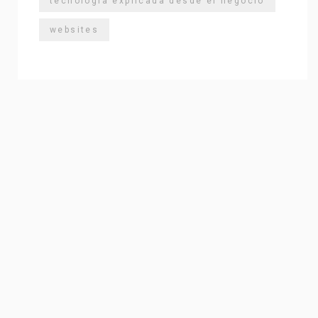
tecnología explicada desde el negocio
websites