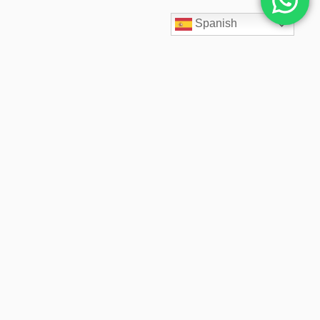
Spanish
SpaceCloud LATAM diseña, despliega y administra soluciones
cloud empresariales desde 2020. Acompañamos a cada cliente
con arquitectos cloud especializados, soporte 24/7,
infraestructura segura, backups inmutables y precios fijos
transparentes.
© 2026 SpaceCloud LATAM. Desde 2020 diseñamos y administramos soluciones cloud
empresariales. Todos los derechos reservados.
Soluciones cloud