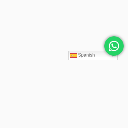
Spanish
SpaceCloud LATAM diseña, despliega y administra soluciones
cloud empresariales desde 2020. Acompañamos a cada cliente
con arquitectos cloud especializados, soporte 24/7,
infraestructura segura, backups inmutables y precios fijos
transparentes.