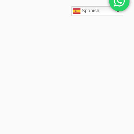
Spanish
SpaceCloud LATAM diseña, despliega y administra soluciones
cloud empresariales desde 2020. Acompañamos a cada cliente
con arquitectos cloud especializados, soporte 24/7,
infraestructura segura, backups inmutables y precios fijos
transparentes.
© 2026 SpaceCloud LATAM. Desde 2020 diseñamos y administramos soluciones cloud
empresariales. Todos los derechos reservados.
Soluciones cloud