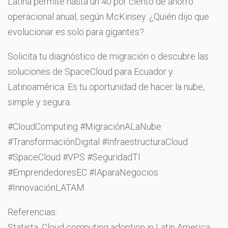
Latina permite hasta un 40 por ciento de ahorro
operacional anual, según McKinsey. ¿Quién dijo que
evolucionar es solo para gigantes?
Solicita tu diagnóstico de migración o descubre las
soluciones de SpaceCloud para Ecuador y
Latinoamérica. Es tu oportunidad de hacer la nube,
simple y segura.
#CloudComputing #MigraciónALaNube
#TransformaciónDigital #InfraestructuraCloud
#SpaceCloud #VPS #SeguridadTI
#EmprendedoresEC #IAparaNegocios
#InnovaciónLATAM
Referencias:
Statista, Cloud computing adoption in Latin America