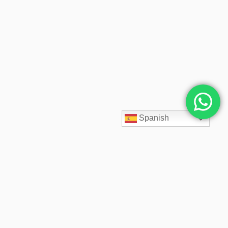
Spanish
SpaceCloud LATAM diseña, despliega y administra soluciones
cloud empresariales desde 2020. Acompañamos a cada cliente
con arquitectos cloud especializados, soporte 24/7,
infraestructura segura, backups inmutables y precios fijos