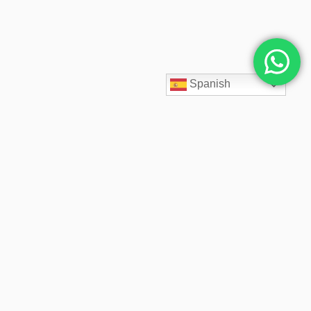
Spanish
SpaceCloud LATAM diseña, despliega y administra soluciones
cloud empresariales desde 2020. Acompañamos a cada cliente
con arquitectos cloud especializados, soporte 24/7,
infraestructura segura, backups inmutables y precios fijos
transparentes.
© 2026 SpaceCloud LATAM. Desde 2020 diseñamos y administramos soluciones cloud
empresariales. Todos los derechos reservados.