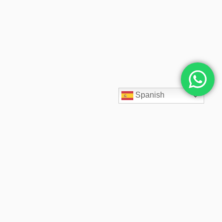
Spanish
SpaceCloud LATAM diseña, despliega y administra soluciones
cloud empresariales desde 2020. Acompañamos a cada cliente
con arquitectos cloud especializados, soporte 24/7,
infraestructura segura, backups inmutables y precios fijos
transparentes.