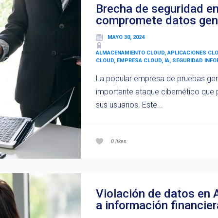
Brecha de seguridad e
compromete datos gené
MAYO 30, 2024
ALMACENAMIENTO CLOUD, APLICACIONES CL
CLOUD, EMPRESA CLOUD, IA, SEGURIDAD INF
La popular empresa de pruebas gen
importante ataque cibernético que 
sus usuarios. Este...
0
likes
Violación de datos en 
a información financier