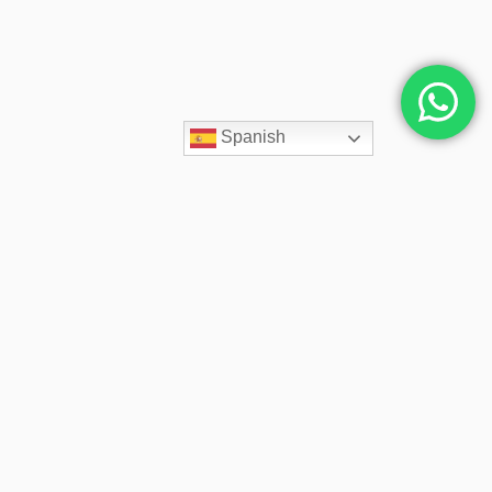
Spanish
Contacto
+593 98 779 8966
info@spacecloudec.com
Quito | Miami | NY