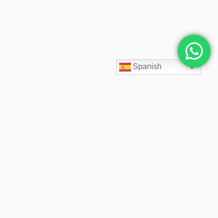
Spanish
SpaceCloud LATAM diseña, despliega y administra soluciones
cloud empresariales desde 2020. Acompañamos a cada cliente
con arquitectos cloud especializados, soporte 24/7,
infraestructura segura, backups inmutables y precios fijos
transparentes.
© 2026 SpaceCloud LATAM. Desde 2020 diseñamos y administramos soluciones cloud
empresariales. Todos los derechos reservados.